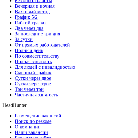
Без опыта работы
Вечерняя и ночная
Вахтовый метод
График 5/2
Гибкий график
Два через два
За последние три дня
За сутки
От прямых работодателей
Полный день
По совместительству
Полная занятость
Для людей с инвалидностью
Сменный график
Сутки через двое
Сутки через трое
Три через три
Частичная занятость
HeadHunter
Размещение вакансий
Поиск по резюме
О компании
Наши вакансии
Реклама на сайте