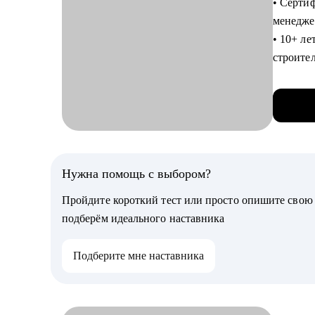
• Серти
• В моем
менедже
Озон, Яндекс, Сбер, Т-банк, Альфа-банк, МТС, Росатом, Газпром, Русал,
• 10+ л
строите
• Два в
и какие
персона
• Подтв
консуль
Консуль
консуль
С чем п
професс
• Нет п
Карьерн
Нужна помощь с выбором?
ценност
• Практ
• Не зна
Пройдите короткий тест или просто опишите сво
потому ч
идентич
подберём идеального наставника
трудоус
• Перер
увольне
Подберите мне наставника
С чем п
стороны
• Созда
• Карье
сопрово
с конкр
• Пройт