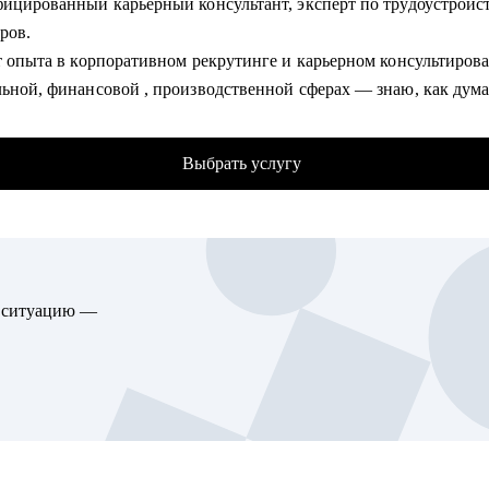
фицированный карьерный консультант, эксперт по трудоустройст
 портфолио работа с топ-менеджерами (и не только) из: Авито, 
ров.
ет опыта в корпоративном рекрутинге и карьерном консультиров
Норникель, СИБУР, ЛСР, ПИК, Х5, Магнит, Марс, Мишлен, Самсунг и
льной, финансовой , производственной сферах — знаю, как ду
ысших образования - Менеджмент и Стратегическое управление
 решения принимают первые лица компаний.
лом. Дополнительное образование в сфере коучинга и карьерног
ержденная экспертиза — член Ассоциации Карьерного
тирования.
Выбрать услугу
тирования и Сопровождения (АККС), являюсь внутренним кар
тантом в ПАО “Северсталь”, ДПО Институт развития
омогу:
иональных компетенций, Технология развития карьеры персона
риглашений на интервью - разберем, почему рынок не видит ваш
ый консультант.
ь, и исправим.
ические результаты — мои клиенты получают офферы в 2 раза бы
ете, как выгодно представить опыт - соберем профессиональную
ю ситуацию —
то я фокусируюсь не на теории, а на конкретных инструментах
ность и упакуем опыт так, чтобы HR заметил.
тройства.
ыв в работе, разнородный бэкграунд (нелинейный опыт), сложно
ние - найдем логичную линию, которая закроет вопросы наним
омогу:
.
ть резюме, которое заметят —разработала 500+ продающих резюм
рный переход или выход на новый уровень дохода - выстроим ст
дительных писем.
етными шагами.
и многоэтапные собеседования — подготовка к переговорам с 