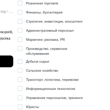
Розничная торговля
Карьерный стратег / Эксперт по развитию карьеры / Executive резюмерайтер / ex-HRD
Финансы, бухгалтерия
Стратегия, инвестиции, консалтинг
Административный персонал
нкцией,
 рынка
Маркетинг, реклама, PR
Производство, сервисное
оров,
обслуживание
овек,
Добыча сырья
Сельское хозяйство
Транспорт, логистика, перевозки
й для
Информационные технологии
амотно
ать
Управление персоналом, тренинги
Юристы