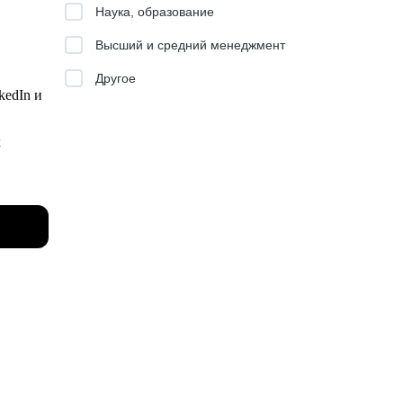
ьные
Наука, образование
иска
Высший и средний менеджмент
Другое
ием —
kedIn и
нию, но
вые и
х
тов (7
 бренда
чиков в
я
, а
с сами.