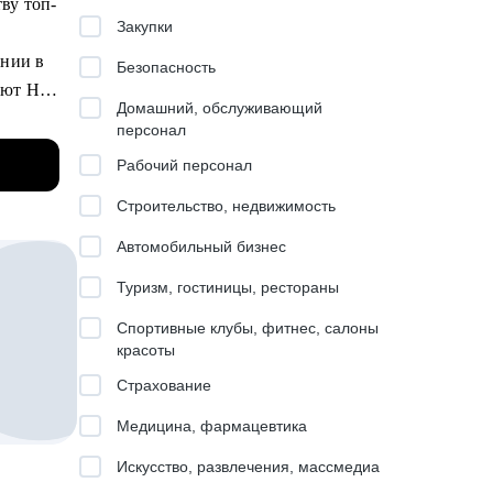
ву топ-
Wb,
Закупки
ании в
Безопасность
 др.
мают HR
Домашний, обслуживающий
персонал
о
Рабочий персонал
ьерным
Строительство, недвижимость
ла,
Автомобильный бизнес
у
Туризм, гостиницы, рестораны
стрее,
Спортивные клубы, фитнес, салоны
красоты
е
Страхование
ающей
Медицина, фармацевтика
е и
ратегию
Искусство, развлечения, массмедиа
ЛПР и