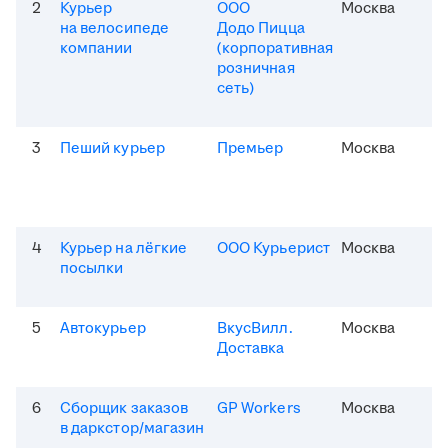
2
Курьер
ООО
Москва
на велосипеде
Додо Пицца
компании
(корпоративная
розничная
сеть)
3
Пеший курьер
Премьер
Москва
4
Курьер на лёгкие
ООО Курьерист
Москва
посылки
5
Автокурьер
ВкусВилл.
Москва
Доставка
6
Сборщик заказов
GP Workers
Москва
в даркстор/магазин