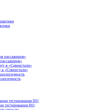
актики
 пассажиров»
 в «Северстали»
нологичность
ции тестирования ПО