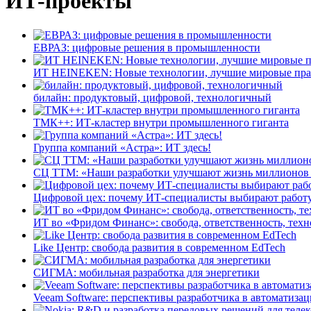
ИТ-проекты
ЕВРАЗ: цифровые решения в промышленности
ИТ HEINEKEN: Новые технологии, лучшие мировые пр
билайн: продуктовый, цифровой, технологичный
ТМК++: ИТ-кластер внутри промышленного гиганта
Группа компаний «Астра»: ИТ здесь!
СЦ ТТМ: «Наши разработки улучшают жизнь миллионов
Цифровой цех: почему ИТ-специалисты выбирают работу
ИТ во «Фридом Финанс»: свобода, ответственность, тех
Like Центр: свобода развития в современном EdTech
СИГМА: мобильная разработка для энергетики
Veeam Software: перспективы разработчика в автоматиза