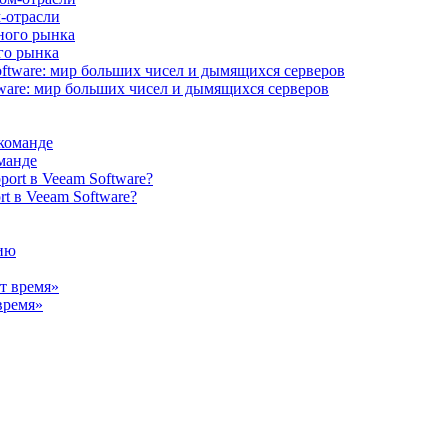
-отрасли
ого рынка
ware: мир больших чисел и дымящихся серверов
манде
rt в Veeam Software?
время»