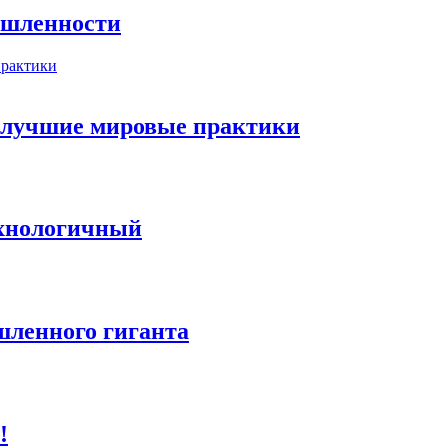
ышленности
 лучшие мировые практики
ехнологичный
ленного гиганта
!