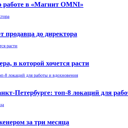
 о работе в «Магнит OMNI»
т продавца до директора
а, в которой хочется расти
нкт-Петербурге: топ-8 локаций для раб
енером за три месяца