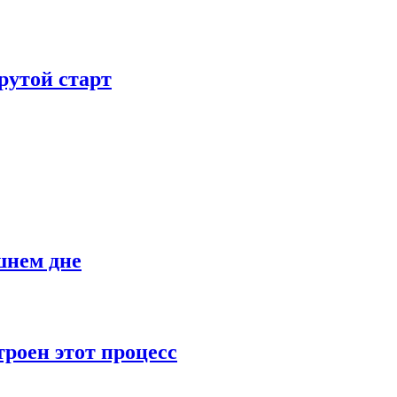
рутой старт
шнем дне
роен этот процесс