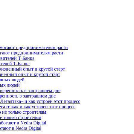
гают предпринимателям расти
ителей Т-Банка
зненный опыт и крутой старт
ных людей
ренность в завтрашнем дне
галтэка» и как устроен этот процесс
е только строителям
ают в Nedra Digital