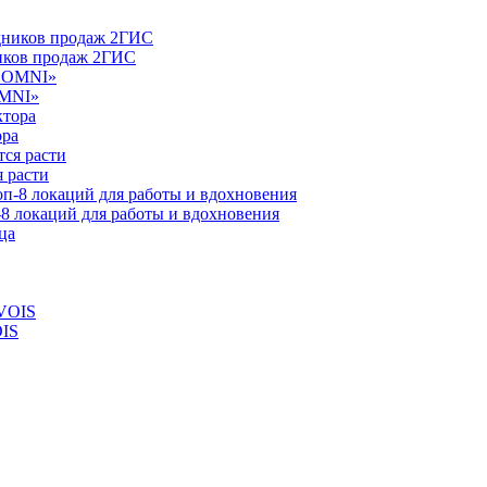
ников продаж 2ГИС
OMNI»
ора
 расти
-8 локаций для работы и вдохновения
OIS