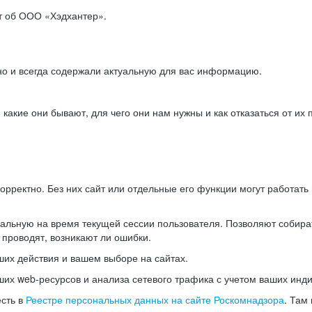
ет об ООО «Хэдхантер».
но и всегда содержали актуальную для вас информацию.
акие они бывают, для чего они нам нужны и как отказаться от их 
рректно. Без них сайт или отдельные его функции могут работат
альную на время текущей сессии пользователя. Позволяют собира
 проводят, возникают ли ошибки.
их действия и вашем выборе на сайтах.
х web-ресурсов и анализа сетевого трафика с учетом ваших инд
есть в
Реестре персональных данных на сайте Роскомнадзора
. Там