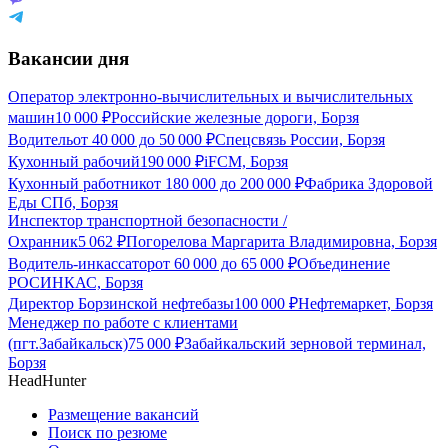
Вакансии дня
Оператор электронно-вычислительных и вычислительных
машин
10 000
₽
Российские железные дороги, Борзя
Водитель
от
40 000
до
50 000
₽
Спецсвязь России, Борзя
Кухонный рабочий
190 000
₽
iFCM, Борзя
Кухонный работник
от
180 000
до
200 000
₽
Фабрика Здоровой
Еды СПб, Борзя
Инспектор транспортной безопасности /
Охранник
5 062
₽
Погорелова Маргарита Владимировна, Борзя
Водитель-инкассатор
от
60 000
до
65 000
₽
Объединение
РОСИНКАС, Борзя
Директор Борзинской нефтебазы
100 000
₽
Нефтемаркет, Борзя
Менеджер по работе с клиентами
(пгт.Забайкальск)
75 000
₽
Забайкальский зерновой терминал,
Борзя
HeadHunter
Размещение вакансий
Поиск по резюме