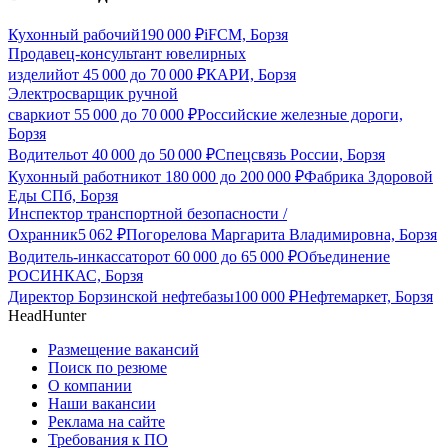
Кухонный рабочий
190 000
₽
iFCM, Борзя
Продавец-консультант ювелирных
изделий
от
45 000
до
70 000
₽
КАРИ, Борзя
Электросварщик ручной
сварки
от
55 000
до
70 000
₽
Российские железные дороги,
Борзя
Водитель
от
40 000
до
50 000
₽
Спецсвязь России, Борзя
Кухонный работник
от
180 000
до
200 000
₽
Фабрика Здоровой
Еды СПб, Борзя
Инспектор транспортной безопасности /
Охранник
5 062
₽
Погорелова Маргарита Владимировна, Борзя
Водитель-инкассатор
от
60 000
до
65 000
₽
Объединение
РОСИНКАС, Борзя
Директор Борзинской нефтебазы
100 000
₽
Нефтемаркет, Борзя
HeadHunter
Размещение вакансий
Поиск по резюме
О компании
Наши вакансии
Реклама на сайте
Требования к ПО